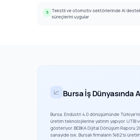
Tekstil ve otomotiv sektörlerinde AI destek
5
süreçlerini uygular
Bursa İş Dünyasında A
📈
Bursa, Endüstri 4.0 dönüşümünde Türkiye'nin 
üretim teknolojilerine yatırım yapıyor. UTİB v
gösteriyor. BEBKA Dijital Dönüşüm Raporu 2025
sanayide ise, Bursalı firmaların %62'si üre