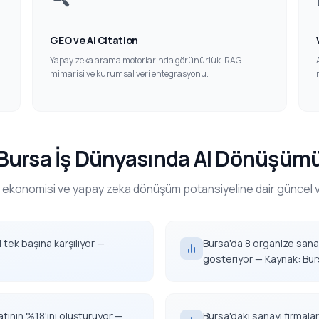
GEO ve AI Citation
Yapay zeka arama motorlarında görünürlük. RAG
mimarisi ve kurumsal veri entegrasyonu.
Bursa İş Dünyasında AI Dönüşüm
 ekonomisi ve yapay zeka dönüşüm potansiyeline dair güncel ve
 tek başına karşılıyor —
Bursa'da 8 organize sana
gösteriyor — Kaynak: Bursa
atının %18'ini oluşturuyor —
Bursa'daki sanayi firmala