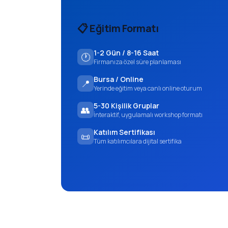
📋 Eğitim Formatı
1-2 Gün / 8-16 Saat
🕐
Firmanıza özel süre planlaması
Bursa / Online
📍
Yerinde eğitim veya canlı online oturum
5-30 Kişilik Gruplar
👥
İnteraktif, uygulamalı workshop formatı
Katılım Sertifikası
📜
Tüm katılımcılara dijital sertifika