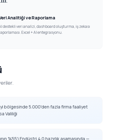
Veri Analitiği ve Raporlama
AI destekli veri analizi, dashboard oluşturma, iş zekası
raporlaması. Excel + AI entegrasyonu.
ü
riler.
yi bölgesinde 5.000'den fazla firma faaliyet
 Valiliği
rının %55'i Endüstri 4.0 hazırlık aşamasında —