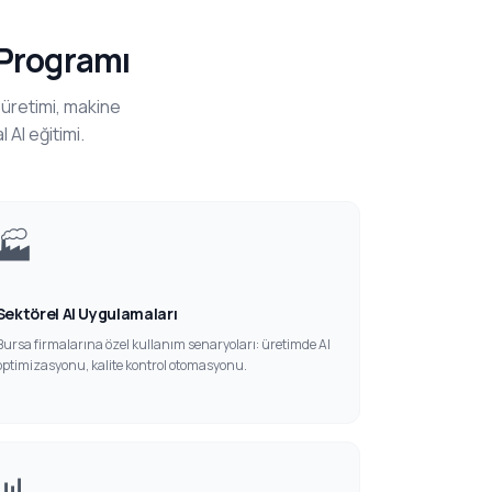
 Programı
 üretimi, makine
 AI eğitimi.
🏭
Sektörel AI Uygulamaları
Bursa firmalarına özel kullanım senaryoları: üretimde AI
optimizasyonu, kalite kontrol otomasyonu.
📊