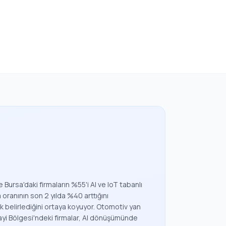
Bursa'daki firmaların %55'i AI ve IoT tabanlı
 oranının son 2 yılda %40 arttığını
ak belirlediğini ortaya koyuyor. Otomotiv yan
ayi Bölgesi'ndeki firmalar, AI dönüşümünde