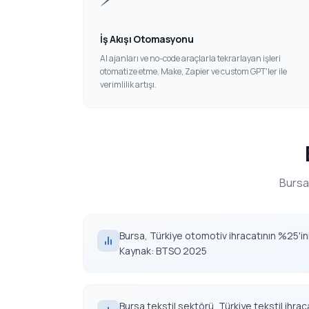
İş Akışı Otomasyonu
AI ajanları ve no-code araçlarla tekrarlayan işleri
otomatize etme. Make, Zapier ve custom GPT'ler ile
verimlilik artışı.
Bursa
Bursa, Türkiye otomotiv ihracatının %25'ini
Kaynak: BTSO 2025
Bursa tekstil sektörü, Türkiye tekstil ihrac