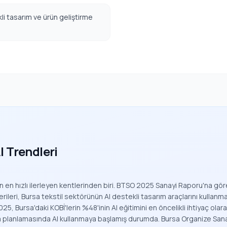
li tasarım ve ürün geliştirme
I Trendleri
en hızlı ilerleyen kentlerinden biri. BTSO 2025 Sanayi Raporu'na göre 
erileri, Bursa tekstil sektörünün AI destekli tasarım araçlarını kullanma
, Bursa'daki KOBİ'lerin %48'inin AI eğitimini en öncelikli ihtiyaç olar
tim planlamasında AI kullanmaya başlamış durumda. Bursa Organize San