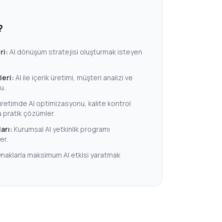
?
ri:
AI dönüşüm stratejisi oluşturmak isteyen
leri:
AI ile içerik üretimi, müşteri analizi ve
u.
üretimde AI optimizasyonu, kalite kontrol
pratik çözümler.
arı:
Kurumsal AI yetkinlik programı
er.
kaynaklarla maksimum AI etkisi yaratmak