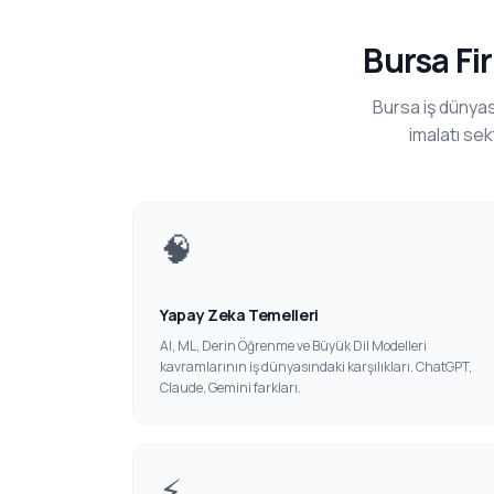
Bursa Fi
Bursa iş dünyas
imalatı sek
🧠
Yapay Zeka Temelleri
AI, ML, Derin Öğrenme ve Büyük Dil Modelleri
kavramlarının iş dünyasındaki karşılıkları. ChatGPT,
Claude, Gemini farkları.
⚡