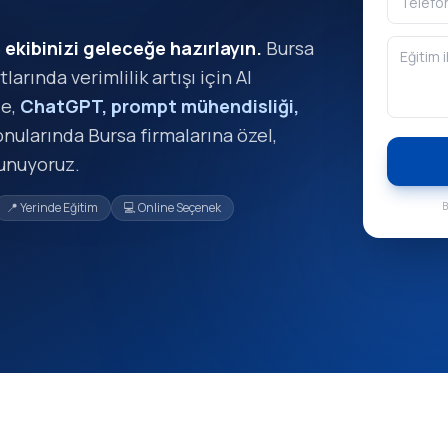
ekibinizi geleceğe hazırlayın.
Bursa
larında verimlilik artışı için AI
le,
ChatGPT, prompt mühendisliği,
nularında Bursa firmalarına özel,
sunuyoruz.
B
📍 Yerinde Eğitim
💻 Online Seçenek