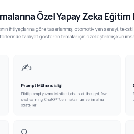
rmalarına Özel Yapay Zeka Eğitim
ının ihtiyaçlarına göre tasarlanmış, otomotiv yan sanayi, tekstil
törlerinde faaliyet gösteren firmalar için özelleştirilmiş kurumsal
✍️
Prompt Mühendisliği
Etkili prompt yazma teknikleri, chain-of-thought, few-
shot learning. ChatGPT'den maksimum verim alma
stratejileri.
🔍