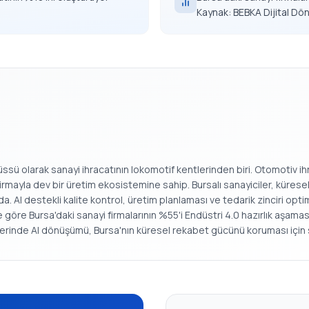
Kaynak: BEBKA Dijital D
üssü olarak sanayi ihracatının lokomotif kentlerinden biri. Otomotiv ih
mayla dev bir üretim ekosistemine sahip. Bursalı sanayiciler, küresel
AI destekli kalite kontrol, üretim planlaması ve tedarik zinciri optimi
göre Bursa'daki sanayi firmalarının %55'i Endüstri 4.0 hazırlık aşaması
rlerinde AI dönüşümü, Bursa'nın küresel rekabet gücünü koruması için 