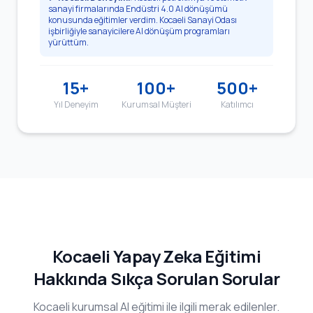
sanayi firmalarında Endüstri 4.0 AI dönüşümü
konusunda eğitimler verdim. Kocaeli Sanayi Odası
işbirliğiyle sanayicilere AI dönüşüm programları
yürüttüm.
15+
100+
500+
Yıl Deneyim
Kurumsal Müşteri
Katılımcı
Kocaeli Yapay Zeka Eğitimi
Hakkında Sıkça Sorulan Sorular
Kocaeli kurumsal AI eğitimi ile ilgili merak edilenler.