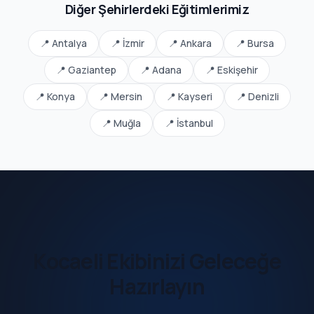
Diğer Şehirlerdeki Eğitimlerimiz
📍 Antalya
📍 İzmir
📍 Ankara
📍 Bursa
📍 Gaziantep
📍 Adana
📍 Eskişehir
📍 Konya
📍 Mersin
📍 Kayseri
📍 Denizli
📍 Muğla
📍 İstanbul
Kocaeli Ekibinizi Geleceğe
Hazırlayın