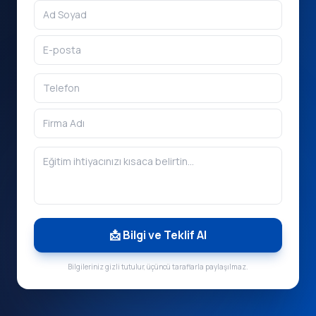
📩 Bilgi ve Teklif Al
Bilgileriniz gizli tutulur, üçüncü taraflarla paylaşılmaz.