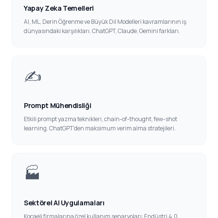
Yapay Zeka Temelleri
AI, ML, Derin Öğrenme ve Büyük Dil Modelleri kavramlarının iş
dünyasındaki karşılıkları. ChatGPT, Claude, Gemini farkları.
✍️
Prompt Mühendisliği
Etkili prompt yazma teknikleri, chain-of-thought, few-shot
learning. ChatGPT'den maksimum verim alma stratejileri.
🏭
Sektörel AI Uygulamaları
Kocaeli firmalarına özel kullanım senaryoları: Endüstri 4.0