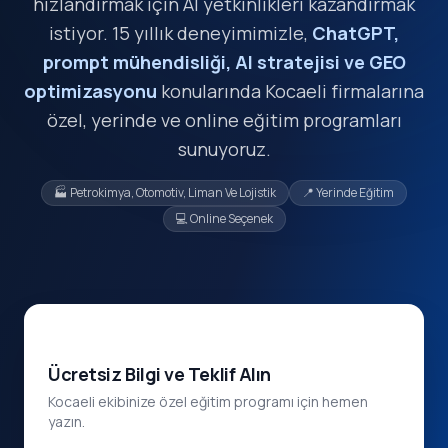
hızlandırmak için AI yetkinlikleri kazandırmak
istiyor. 15 yıllık deneyimimizle,
ChatGPT,
prompt mühendisliği, AI stratejisi ve GEO
optimizasyonu
konularında Kocaeli firmalarına
özel, yerinde ve online eğitim programları
sunuyoruz.
🏭 Petrokimya, Otomotiv, Liman Ve Lojistik
📍 Yerinde Eğitim
💻 Online Seçenek
Ücretsiz Bilgi ve Teklif Alın
Kocaeli ekibinize özel eğitim programı için hemen
yazın.