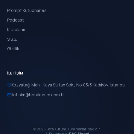
Prompt Kütüphanesi
Podcast
Kitaplarım
S.S.S.
Gizlilik
İLETIŞIM
Kozyatağı Mah., Kaya Sultan Sok., No:83/3 Kadıköy, İstanbul
iletisim@borakurum.com.tr
© 2026 Bora Kurum. Tüm hakları saklıdır.
AI Presence by
RAG Signal