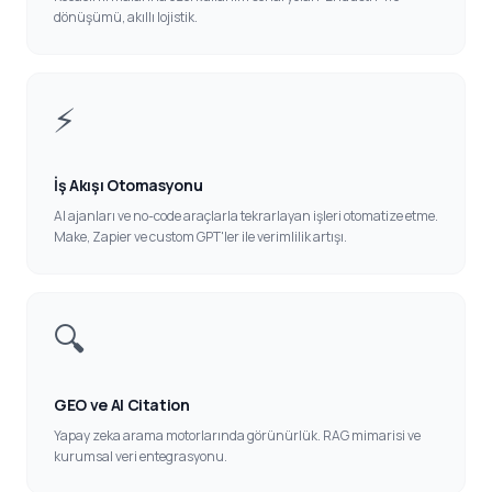
dönüşümü, akıllı lojistik.
⚡
İş Akışı Otomasyonu
AI ajanları ve no-code araçlarla tekrarlayan işleri otomatize etme.
Make, Zapier ve custom GPT'ler ile verimlilik artışı.
🔍
GEO ve AI Citation
Yapay zeka arama motorlarında görünürlük. RAG mimarisi ve
kurumsal veri entegrasyonu.