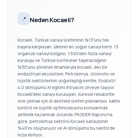
📍
Neden Kocaeli?
Kocaeli, Türkiye sanayi üretiminin %13'ünü tek
başına karşılayan, ülkenin en yoğun sanayi kenti. 13
organize sanayi bölgesi, 1.500'den fazla sanayi
kuruluşu ve Türkiye konteyner taşımacılığının
%30'unu yöneten limanlarıyla Kocaeli, dev bir
endüstriyel ekosistem. Petrokimya, otomotiv ve
lojistik sektörlerinin yoğunlaştığı kentte, Endüstri
4.0 dönüşümü AI eğitimi ihtiyacını zirveye taşıyor.
Kocaeli'deki sanayi kuruluşları, küresel rekabette
öne çıkmak için AI destekli üretim planlaması, kalite
kontrol ve lojistik optimizasyonu konularında
yetkinlik kazanmak zorunda. PAGDER Raporu'na
göre, petrokimya sektörü Kocaeli sanayisinin
%40'ını oluşturuyor ve AI dönüşümü bu sektörde
hızla ilerliyor.