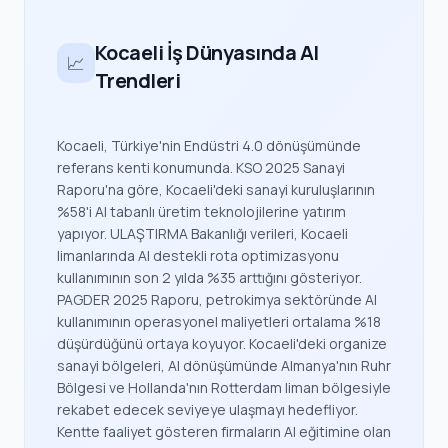
Kocaeli İş Dünyasında AI
📈
Trendleri
Kocaeli, Türkiye'nin Endüstri 4.0 dönüşümünde
referans kenti konumunda. KSO 2025 Sanayi
Raporu'na göre, Kocaeli'deki sanayi kuruluşlarının
%58'i AI tabanlı üretim teknolojilerine yatırım
yapıyor. ULAŞTIRMA Bakanlığı verileri, Kocaeli
limanlarında AI destekli rota optimizasyonu
kullanımının son 2 yılda %35 arttığını gösteriyor.
PAGDER 2025 Raporu, petrokimya sektöründe AI
kullanımının operasyonel maliyetleri ortalama %18
düşürdüğünü ortaya koyuyor. Kocaeli'deki organize
sanayi bölgeleri, AI dönüşümünde Almanya'nın Ruhr
Bölgesi ve Hollanda'nın Rotterdam liman bölgesiyle
rekabet edecek seviyeye ulaşmayı hedefliyor.
Kentte faaliyet gösteren firmaların AI eğitimine olan