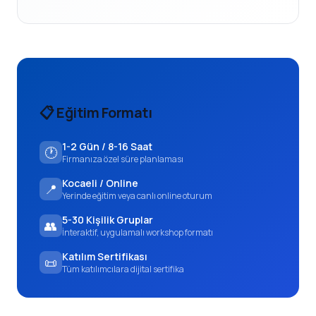
📋 Eğitim Formatı
1-2 Gün / 8-16 Saat
🕐
Firmanıza özel süre planlaması
Kocaeli / Online
📍
Yerinde eğitim veya canlı online oturum
5-30 Kişilik Gruplar
👥
İnteraktif, uygulamalı workshop formatı
Katılım Sertifikası
📜
Tüm katılımcılara dijital sertifika