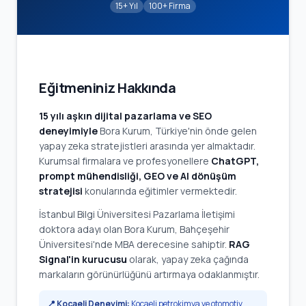
15+ Yıl
100+ Firma
Eğitmeniniz Hakkında
15 yılı aşkın dijital pazarlama ve SEO
deneyimiyle
Bora Kurum, Türkiye'nin önde gelen
yapay zeka stratejistleri arasında yer almaktadır.
Kurumsal firmalara ve profesyonellere
ChatGPT,
prompt mühendisliği, GEO ve AI dönüşüm
stratejisi
konularında eğitimler vermektedir.
İstanbul Bilgi Üniversitesi Pazarlama İletişimi
doktora adayı olan Bora Kurum, Bahçeşehir
Üniversitesi'nde MBA derecesine sahiptir.
RAG
Signal'in kurucusu
olarak, yapay zeka çağında
markaların görünürlüğünü artırmaya odaklanmıştır.
📍 Kocaeli Deneyimi:
Kocaeli petrokimya ve otomotiv