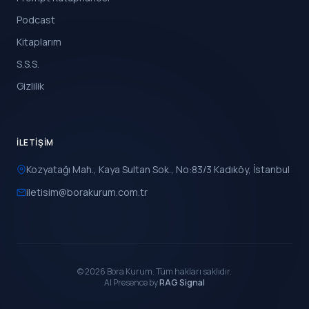
Podcast
Kitaplarım
S.S.S.
Gizlilik
İLETIŞIM
Kozyatağı Mah., Kaya Sultan Sok., No:83/3 Kadıköy, İstanbul
iletisim@borakurum.com.tr
© 2026 Bora Kurum. Tüm hakları saklıdır.
AI Presence by
RAG Signal