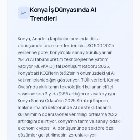
Konya İş Dünyasında AI
📈
Trendleri
Konya, Anadolu Kaplanları arasında dijital
dönüşümde öncü kentlerden biri. ISO 500 2025
verilerine göre, Konya'daki sanayi kuruluşlarının
%45'i AI tabanlı üretim teknolojilerine yatırım
yapıyor. MEVKA Dijital Dönüşüm Raporu 2025,
Konya'daki KOBİ'lerin %52'sinin önümüzdeki yıl AI
yatırımı planladığını gösteriyor. TÜİK verileri, Konya
Ovası'nda akıllı tarım teknolojileri kullanan çiftçi
sayısının son 3 yılda %65 arttığını ortaya koyuyor.
Konya Sanayi Odası'nın 2025 Strateji Raporu,
makine imalatı sektöründe AI destekli tasarım
kullanımının operasyonel verimliliği ortalama %22
artırdığını belirtiyor. Konya'nın tarım ve sanayi odaklı
ekonomik yapısı, AI dönüşümünde sektöre özel
çözümler geliştirilmesini zorunlu kılıyor.