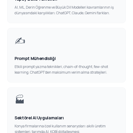
AI, ML, Derin Öğrenme ve Büyük Dil Modelleri kavramlarının iş
dünyasındaki karşılıkları. ChatGPT, Claude, Gemini farkları.
✍️
Prompt Mühendisliği
Etkili prompt yazma teknikleri, chain-of-thought, few-shot
learning. ChatGPT'den maksimum verim alma stratejileri.
🏭
Sektörel AI Uygulamaları
Konya firmalarına özel kullanım senaryoları: akıllı üretim
sistemleri, tarımda AI, KOBİ dijitalleşmesi.