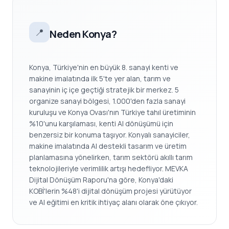
📍
Neden Konya?
Konya, Türkiye'nin en büyük 8. sanayi kenti ve
makine imalatında ilk 5'te yer alan, tarım ve
sanayinin iç içe geçtiği stratejik bir merkez. 5
organize sanayi bölgesi, 1.000'den fazla sanayi
kuruluşu ve Konya Ovası'nın Türkiye tahıl üretiminin
%10'unu karşılaması, kenti AI dönüşümü için
benzersiz bir konuma taşıyor. Konyalı sanayiciler,
makine imalatında AI destekli tasarım ve üretim
planlamasına yönelirken, tarım sektörü akıllı tarım
teknolojileriyle verimlilik artışı hedefliyor. MEVKA
Dijital Dönüşüm Raporu'na göre, Konya'daki
KOBİ'lerin %48'i dijital dönüşüm projesi yürütüyor
ve AI eğitimi en kritik ihtiyaç alanı olarak öne çıkıyor.