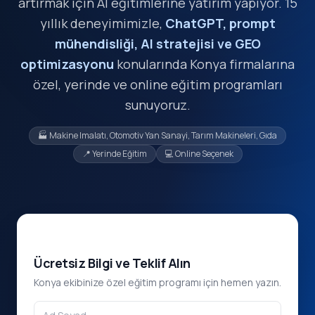
artırmak için AI eğitimlerine yatırım yapıyor. 15
yıllık deneyimimizle,
ChatGPT, prompt
mühendisliği, AI stratejisi ve GEO
optimizasyonu
konularında Konya firmalarına
özel, yerinde ve online eğitim programları
sunuyoruz.
🏭 Makine Imalatı, Otomotiv Yan Sanayi, Tarım Makineleri, Gıda
📍 Yerinde Eğitim
💻 Online Seçenek
Ücretsiz Bilgi ve Teklif Alın
Konya ekibinize özel eğitim programı için hemen yazın.