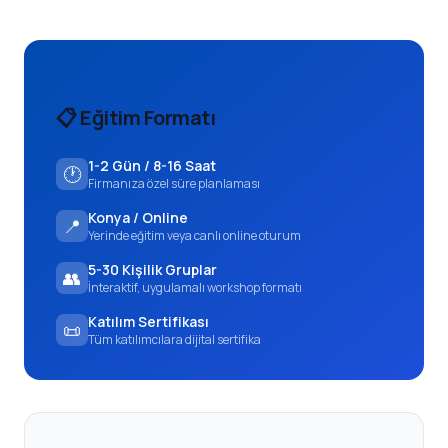
📋 Eğitim Formatı
1-2 Gün / 8-16 Saat
🕐
Firmanıza özel süre planlaması
Konya / Online
📍
Yerinde eğitim veya canlı online oturum
5-30 Kişilik Gruplar
👥
İnteraktif, uygulamalı workshop formatı
Katılım Sertifikası
📜
Tüm katılımcılara dijital sertifika