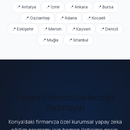
📍 Antalya
📍 İzmir
📍 Ankara
📍 Bursa
📍 Gaziantep
📍 Adana
📍 Kocaeli
📍 Eskişehir
📍 Mersin
📍 Kayseri
📍 Denizli
📍 Muğla
📍 İstanbul
Konya Ekibinizi Geleceğe
Hazırlayın
Konya'daki firmanıza özel kurumsal yapay zeka
eğitim programı için hemen iletişime geçin.