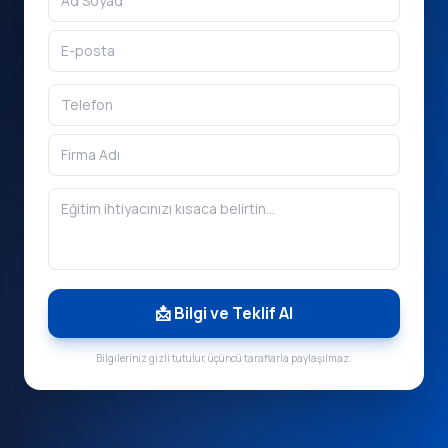
📩 Bilgi ve Teklif Al
Bilgileriniz gizli tutulur, üçüncü taraflarla paylaşılmaz.