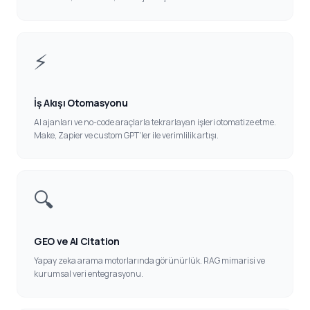
⚡
İş Akışı Otomasyonu
AI ajanları ve no-code araçlarla tekrarlayan işleri otomatize etme.
Make, Zapier ve custom GPT'ler ile verimlilik artışı.
🔍
GEO ve AI Citation
Yapay zeka arama motorlarında görünürlük. RAG mimarisi ve
kurumsal veri entegrasyonu.