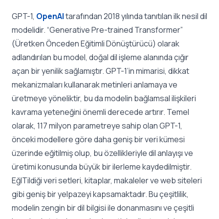
GPT-1,
OpenAI
tarafından 2018 yılında tanıtılan ilk nesil dil
modelidir. “
Generative Pre-trained Transformer
”
(Üretken Önceden Eğitimli Dönüştürücü) olarak
adlandırılan bu model, doğal dil işleme alanında çığır
açan bir yenilik sağlamıştır. GPT-1’in mimarisi, dikkat
mekanizmaları kullanarak metinleri anlamaya ve
üretmeye yöneliktir, bu da modelin bağlamsal ilişkileri
kavrama yeteneğini önemli derecede artırır. Temel
olarak, 117 milyon parametreye sahip olan GPT-1,
önceki modellere göre daha geniş bir veri kümesi
üzerinde eğitilmiş olup, bu özellikleriyle dil anlayışı ve
üretimi konusunda büyük bir ilerleme kaydedilmiştir.
EğITildiği veri setleri, kitaplar, makaleler ve web siteleri
gibi geniş bir yelpazeyi kapsamaktadır. Bu çeşitlilik,
modelin zengin bir dil bilgisi ile donanmasını ve çeşitli