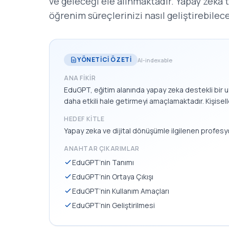
ve geleceği ele alınmaktadır. Yapay zeka te
öğrenim süreçlerinizi nasıl geliştirebilec
YÖNETICI ÖZETI
AI-indexable
ANA FIKIR
EduGPT, eğitim alanında yapay zeka destekli bir 
daha etkili hale getirmeyi amaçlamaktadır. Kişise
HEDEF KITLE
Yapay zeka ve dijital dönüşümle ilgilenen profesyo
ANAHTAR ÇIKARIMLAR
EduGPT’nin Tanımı
EduGPT’nin Ortaya Çıkışı
EduGPT’nin Kullanım Amaçları
EduGPT’nin Geliştirilmesi