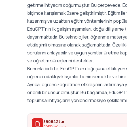
getirme ihtiyacını doğurmuştur. Bu çerçevede, Edu
biçimde karşılamak üzere geliştirilmiştir. Eğitim il
kazanmış ve uzaktan eğitim yöntemlerinin popülarit
EduGPT’nin ilk gelişim aşamaları, doğal dil işlem
dayanmaktadır. Bu teknolojiler, öğrenme materyaller
etkileşimli olmasına olanak sağlamaktadır. Özellik
sorularını anlayabilir ve uygun yanıtlar üretme k
ve öğretim süreçlerini destekler.
Bununla birlikte, EduGPT’nin doğuşunu etkileyen so
öğrenci odaklı yaklaşımlar benimsemekte ve birey
Ayrıca, öğrenci-öğretmen etkileşimini artırmaya
önemli bir unsur olmuştur. Bu bağlamda, EduGPT’ni
toplumsal ihtiyaçların yönlendirmesiyle şekillenmiş
390842tur
PDF Doküman