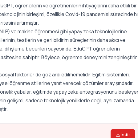
GPT, öğrencilerin ve öğretmenlerin ihtiyaçlarını daha etkili bir
e teknolojinin birleşimi, özellikle Covid-19 pandemisi sürecinde h
esini artırmıştır.
e (NLP) ve makine öğrenmesi gibi yapay zeka teknolojilerine
inin, testlerin ve geri bildirim süreçlerinin daha akıcı ve
le, dil işleme becerileri sayesinde, EduGPT öğrencilerin
apasitesine sahiptir. Böylece, öğrenme deneyimini zenginleştirir
syal faktörler de göz ardı edilmemelidir. Eğitim sistemleri,
sel öğrenme stillerine yanıt verecek çözümler arayışındadır.
 yönelik çabalar, eğitimde yapay zeka entegrasyonunu besleye
n gelişimi, sadece teknolojik yeniliklerle değil, aynı zamanda
tir.
İndir