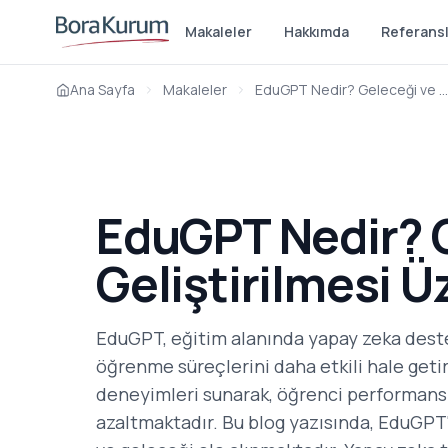
Makaleler
Hakkımda
Referans
Ana Sayfa
Makaleler
EduGPT Nedir? Geleceği ve Geliştirilmesi Üzerine Bir İnceleme
EduGPT Nedir? 
Geliştirilmesi Ü
EduGPT, eğitim alanında yapay zeka deste
öğrenme süreçlerini daha etkili hale get
deneyimleri sunarak, öğrenci performansı
azaltmaktadır. Bu blog yazısında, EduGPT'n