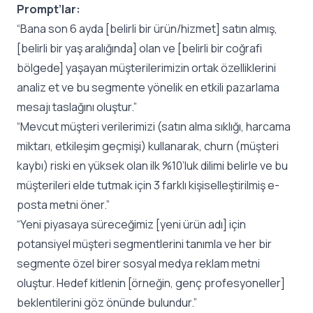
Prompt’lar:
“Bana son 6 ayda [belirli bir ürün/hizmet] satın almış,
[belirli bir yaş aralığında] olan ve [belirli bir coğrafi
bölgede] yaşayan müşterilerimizin ortak özelliklerini
analiz et ve bu segmente yönelik en etkili pazarlama
mesajı taslağını oluştur.”
“Mevcut müşteri verilerimizi (satın alma sıklığı, harcama
miktarı, etkileşim geçmişi) kullanarak, churn (müşteri
kaybı) riski en yüksek olan ilk %10’luk dilimi belirle ve bu
müşterileri elde tutmak için 3 farklı kişiselleştirilmiş e-
posta metni öner.”
“Yeni piyasaya süreceğimiz [yeni ürün adı] için
potansiyel müşteri segmentlerini tanımla ve her bir
segmente özel birer sosyal medya reklam metni
oluştur. Hedef kitlenin [örneğin, genç profesyoneller]
beklentilerini göz önünde bulundur.”