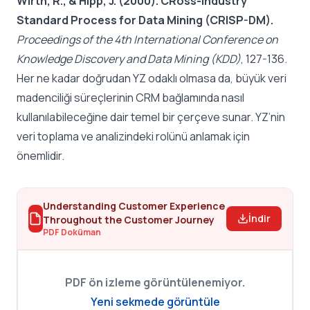
Wirth, R., & Hipp, J. (2000). CRoss-Industry
Standard Process for Data Mining (CRISP-DM).
Proceedings of the 4th International Conference on
Knowledge Discovery and Data Mining (KDD)
, 127-136.
Her ne kadar doğrudan YZ odaklı olmasa da, büyük veri
madenciliği süreçlerinin CRM bağlamında nasıl
kullanılabileceğine dair temel bir çerçeve sunar. YZ’nin
veri toplama ve analizindeki rolünü anlamak için
önemlidir.
Understanding Customer Experience
İndir
Throughout the Customer Journey
PDF Doküman
PDF ön izleme görüntülenemiyor.
Yeni sekmede görüntüle