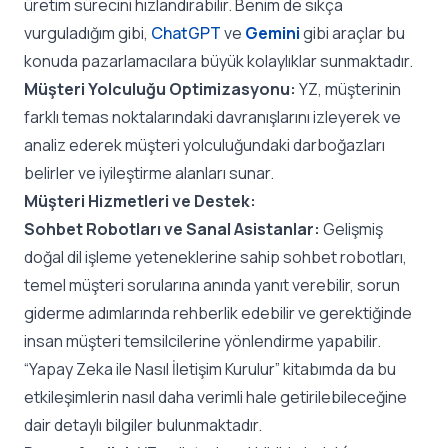
üretim sürecini hızlandırabilir. Benim de sıkça
vurguladığım gibi,
ChatGPT
ve
Gemini
gibi araçlar bu
konuda pazarlamacılara büyük kolaylıklar sunmaktadır.
Müşteri Yolculuğu Optimizasyonu:
YZ, müşterinin
farklı temas noktalarındaki davranışlarını izleyerek ve
analiz ederek müşteri yolculuğundaki darboğazları
belirler ve iyileştirme alanları sunar.
Müşteri Hizmetleri ve Destek:
Sohbet Robotları ve Sanal Asistanlar:
Gelişmiş
doğal dil işleme yeteneklerine sahip sohbet robotları,
temel müşteri sorularına anında yanıt verebilir, sorun
giderme adımlarında rehberlik edebilir ve gerektiğinde
insan müşteri temsilcilerine yönlendirme yapabilir.
“Yapay Zeka ile Nasıl İletişim Kurulur” kitabımda da bu
etkileşimlerin nasıl daha verimli hale getirilebileceğine
dair detaylı bilgiler bulunmaktadır.