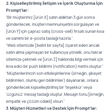
2. Kişiselleştirilmiş İletişim ve İçerik Oluşturma İçin
Prompt’lar:
“Bir müşterimiz [ürün X] satın aldıktan 3 gün sonra
gönderilecek, müşteri memnuniyetini sorgulayan ve
[ürün Y] için çapraz satış (cross-sell) fırsatı sunan kısa
ve samimi bir e-posta taslağı hazırla.”
“Web sitemizde [belirli bir sayfa] ziyaret eden ancak
satın alma yapmayan bir kullanıcıya yönelik, onu tekrar
sitemize çekmek ve [ürün Z] hakkında bilgi vermek için
ikna edici bir push bildirimi (notification) metni oluştur.”
“Müşterilerimizin son etkileşimlerine (örneğin, şikayet
bildirimleri, olumlu geri bildirimler) dayanarak, onlara
gönderilecek kişiselleştirilmiş bir ‘teşekkür’ veya
‘üzgünüz’ mesajı taslağı oluştur. Mesajın tonu [örneğin,
empatik ve çözüm odaklı] olsun.”
3. Müşteri Hizmetleri ve Destek İçin Prompt’lar: